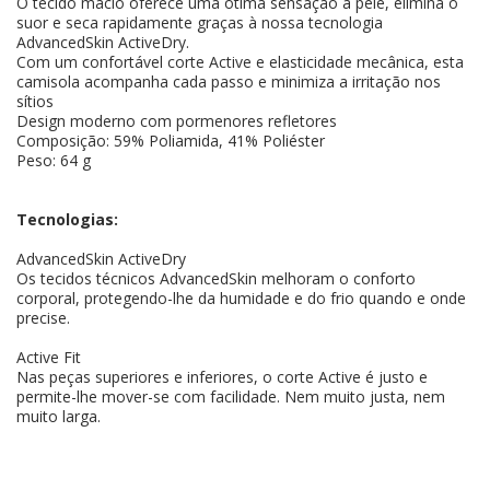
O tecido macio oferece uma ótima sensação à pele, elimina o
suor e seca rapidamente graças à nossa tecnologia
AdvancedSkin ActiveDry.
Com um confortável corte Active e elasticidade mecânica, esta
camisola acompanha cada passo e minimiza a irritação nos
sítios
Design moderno com pormenores refletores
Composição: 59% Poliamida, 41% Poliéster
Peso: 64 g
Tecnologias:
AdvancedSkin ActiveDry
Os tecidos técnicos AdvancedSkin melhoram o conforto
corporal, protegendo-lhe da humidade e do frio quando e onde
precise.
Active Fit
Nas peças superiores e inferiores, o corte Active é justo e
permite-lhe mover-se com facilidade. Nem muito justa, nem
muito larga.