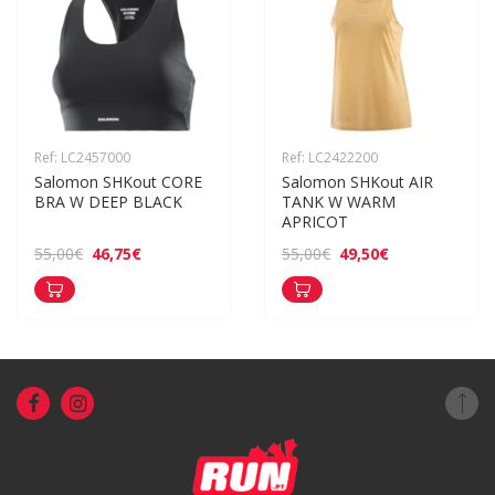
Ref: LC2457000
Ref: LC2422200
Salomon SHKout CORE 
Salomon SHKout AIR 
BRA W DEEP BLACK
TANK W WARM 
APRICOT
46,75€
49,50€
55,00€
55,00€