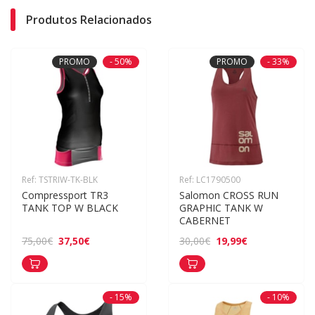
Produtos Relacionados
PROMO
- 50%
PROMO
- 33%
Ref: TSTRIW-TK-BLK
Ref: LC1790500
Compressport TR3 
Salomon CROSS RUN 
TANK TOP W BLACK
GRAPHIC TANK W 
CABERNET
37,50€
19,99€
75,00€
30,00€
- 15%
- 10%