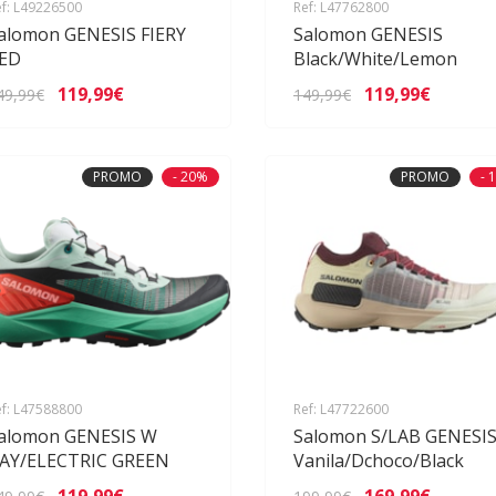
f: L49226500
Ref: L47762800
alomon GENESIS FIERY
Salomon GENESIS
ED
Black/White/Lemon
119,99€
119,99€
49,99€
149,99€
PROMO
- 20%
PROMO
- 
f: L47588800
Ref: L47722600
alomon GENESIS W
Salomon S/LAB GENESI
AY/ELECTRIC GREEN
Vanila/Dchoco/Black