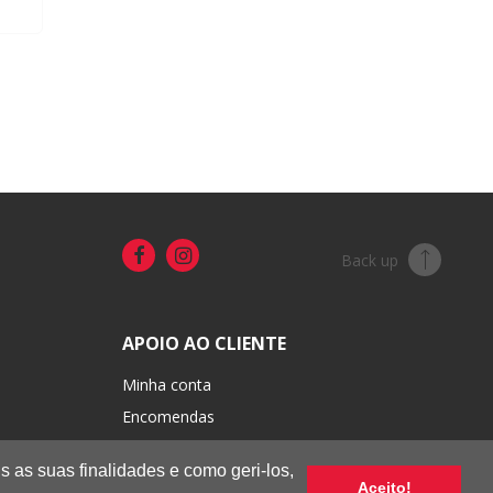
Back up
APOIO AO CLIENTE
Minha conta
Encomendas
Portes e pagamentos
s as suas finalidades e como geri-los,
Trocas e devoluções
Aceito!