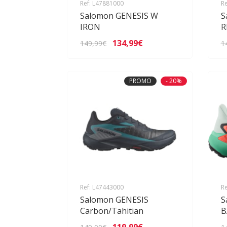
Ref: L47881000
Re
Salomon GENESIS W
S
IRON
R
134,99€
149,99€
1
PROMO
- 20%
Ref: L47443000
Re
Salomon GENESIS
S
Carbon/Tahitian
B