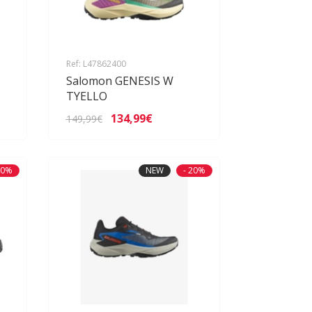
Ref: L47862400
Salomon GENESIS W
TYELLO
134,99€
149,99€
20%
NEW
- 20%