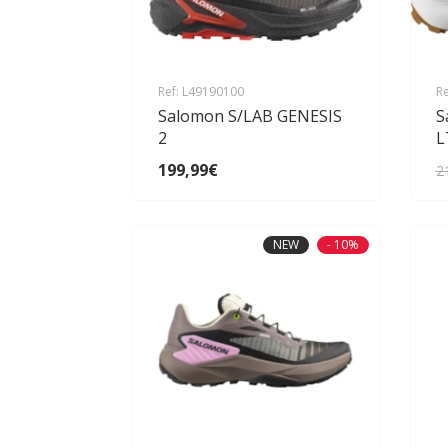
Ref: L49190100
Re
Salomon S/LAB GENESIS
S
2
L
199,99€
2
NEW
- 10%