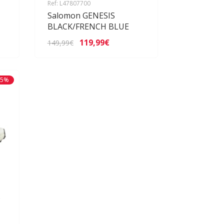
Ref: L47807700
Salomon GENESIS
BLACK/FRENCH BLUE
119,99€
149,99€
15%
S