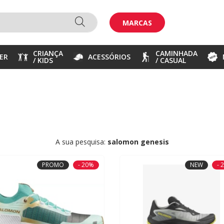
MARCAS
CRIANÇA
CAMINHADA
ER
ACESSÓRIOS
/ KIDS
/ CASUAL
A sua pesquisa:
salomon genesis
PROMO
- 20%
NEW
- 