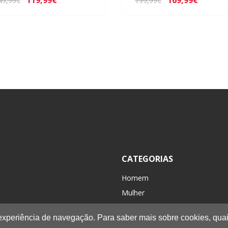
119,99€
169,99€
49,99€
199,99€
CATEGORIAS
Homem
Mulher
Criança / Kids
 experiência de navegação. Para saber mais sobre cookies, quai
Acessórios