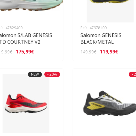
f: L47829400
Ref: L47978100
alomon S/LAB GENESIS
Salomon GENESIS
TD COURTNEY V2
BLACK/METAL
175,99€
119,99€
19,99€
149,99€
NEW
- 20%
- 