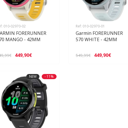
f: 010-02970-02
Ref: 010-02970-01
ARMIN FORERUNNER
Garmin FORERUNNER
70 MANGO - 42MM
570 WHITE - 42MM
449,90€
449,90€
49,99€
549,99€
NEW
- 11%