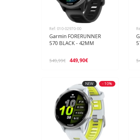
Ref: 010-02970-00
Re
Garmin FORERUNNER
G
570 BLACK - 42MM
5
449,90€
549,99€
5
NEW
- 10%