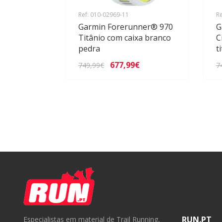
Ref: 010-02969-11
Re
Garmin Forerunner® 970
G
Titânio com caixa branco
C
pedra
t
677,99€
749,99€
7
RUN.PT
Especialistas em material de Trail Running,