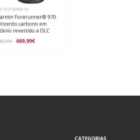
f: 010-02969-10
armin Forerunner® 970
inzento carbono em
itânio revestido a DLC
669,99€
49,99€
CATEGORIAS