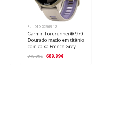
Ref: 010-02969-12
Garmin Forerunner® 970
Dourado macio em titânio
com caixa French Grey
689,99€
749,99€