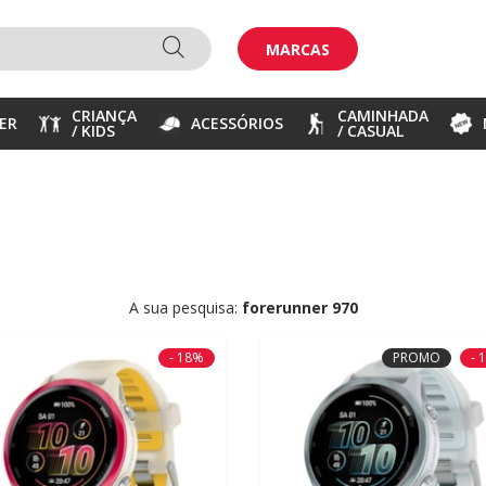
MARCAS
CRIANÇA
CAMINHADA
ER
ACESSÓRIOS
/ KIDS
/ CASUAL
A sua pesquisa:
forerunner 970
- 18%
PROMO
- 