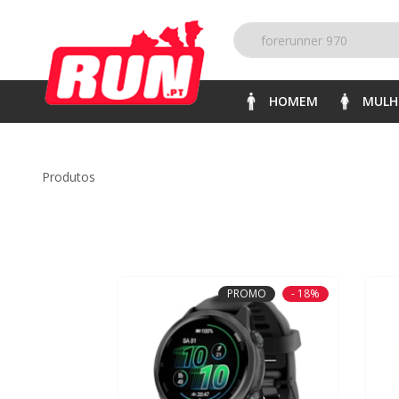
HOMEM
MULH
produtos
PROMO
- 18%