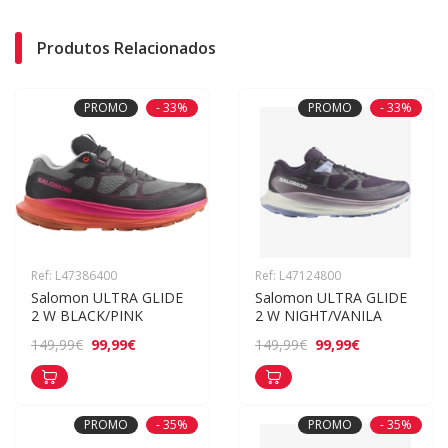
Produtos Relacionados
PROMO
- 33%
PROMO
- 33%
Ref: L47386400
Ref: L47124800
Salomon ULTRA GLIDE 
Salomon ULTRA GLIDE 
2 W BLACK/PINK
2 W NIGHT/VANILA
99,99€
99,99€
149,99€
149,99€
PROMO
- 35%
PROMO
- 35%