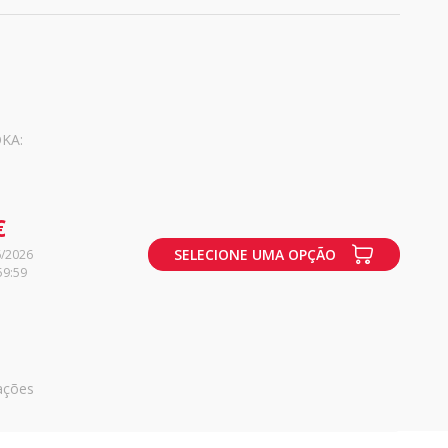
KA:
€
SELECIONE UMA OPÇÃO
6/2026
59:59
ações