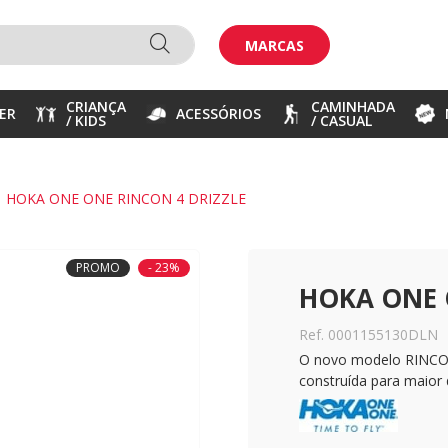
MARCAS
CRIANÇA
CAMINHADA
ER
ACESSÓRIOS
/ KIDS
/ CASUAL
HOKA ONE ONE RINCON 4 DRIZZLE
PROMO
- 23%
HOKA ONE 
Ref. 0001155130DLN
O novo modelo RINCO
construída para maior 