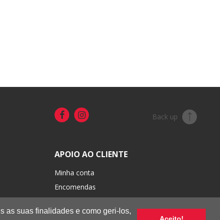
Back up
APOIO AO CLIENTE
Minha conta
Encomendas
Portes e pagamentos
s as suas finalidades e como geri-los,
Trocas e devoluções
Aceito!