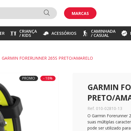
MARCAS
CRIANÇA
CAMINHADA
ER
ACESSÓRIOS
/ KIDS
/ CASUAL
GARMIN FORERUNNER 265S PRETO/AMARELO
PROMO
- 18%
GARMIN FO
PRETO/AM
Ref. 010-02810-13
O Garmin Forerunner 2
suas múltiplas caracte
pode ser utilizado par