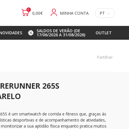
0
0,00€
MINHA CONTA
PT
SALDOS DE VERÃO (DE
NOVIDADES
OUTLET
17/06/2026 A 31/08/2026)
Partilhar:
RERUNNER 265S
ARELO
65S é um smartwatch de corrida e fitness que, graças às
rísticas desportivas e de acompanhamento de atividades,
a monitorizar a sua aptidão física enquanto pratica muitos