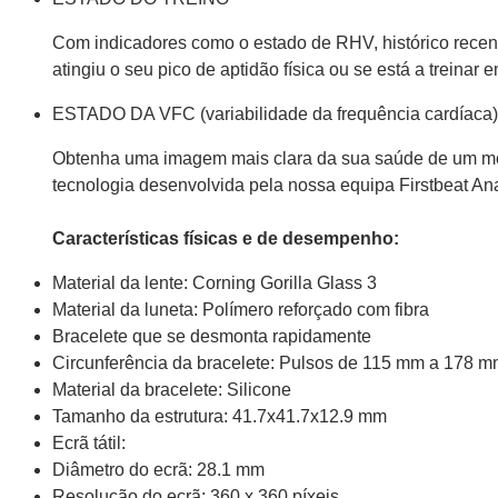
Com indicadores como o estado de RHV, histórico recente
atingiu o seu pico de aptidão física ou se está a treinar 
ESTADO DA VFC (variabilidade da frequência cardíaca)
Obtenha uma imagem mais clara da sua saúde de um modo
tecnologia desenvolvida pela nossa equipa Firstbeat Ana
Características físicas e de desempenho:
Material da lente: Corning Gorilla Glass 3
Material da luneta: Polímero reforçado com fibra
Bracelete que se desmonta rapidamente
Circunferência da bracelete: Pulsos de 115 mm a 178 
Material da bracelete: Silicone
Tamanho da estrutura: 41.7x41.7x12.9 mm
Ecrã tátil:
Diâmetro do ecrã: 28.1 mm
Resolução do ecrã: 360 x 360 píxeis