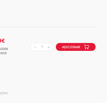
9€
1
ADICIONAR
6/2026
59:59
ações