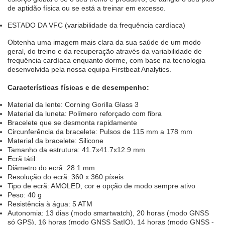
de aptidão física ou se está a treinar em excesso.
ESTADO DA VFC (variabilidade da frequência cardíaca)
Obtenha uma imagem mais clara da sua saúde de um modo
geral, do treino e da recuperação através da variabilidade de
frequência cardíaca enquanto dorme, com base na tecnologia
desenvolvida pela nossa equipa Firstbeat Analytics.
Características físicas e de desempenho:
Material da lente: Corning Gorilla Glass 3
Material da luneta: Polímero reforçado com fibra
Bracelete que se desmonta rapidamente
Circunferência da bracelete: Pulsos de 115 mm a 178 mm
Material da bracelete: Silicone
Tamanho da estrutura: 41.7x41.7x12.9 mm
Ecrã tátil:
Diâmetro do ecrã: 28.1 mm
Resolução do ecrã: 360 x 360 píxeis
Tipo de ecrã: AMOLED, cor e opção de modo sempre ativo
Peso: 40 g
Resistência à água: 5 ATM
Autonomia: 13 dias (modo smartwatch), 20 horas (modo GNSS
só GPS), 16 horas (modo GNSS SatIQ), 14 horas (modo GNSS -