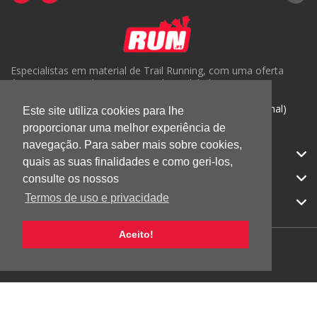
Especialistas em material de Trail Running, com uma oferta
única em Portugal e um serviço de qualidade.
( +351) 918816191 (Chamada para rede móvel nacional)
Este site utiliza cookies para lhe
proporcionar uma melhor experiência de
geral@run.pt
navegação. Para saber mais sobre cookies,
RUN.PT
quais as suas finalidades e como geri-los,
CATEGORIAS
consulte os nossos
Termos de uso e privacidade
APOIO AO CLIENTE
Aceito!
© 2026 RUN |
Todos os direitos reservados.