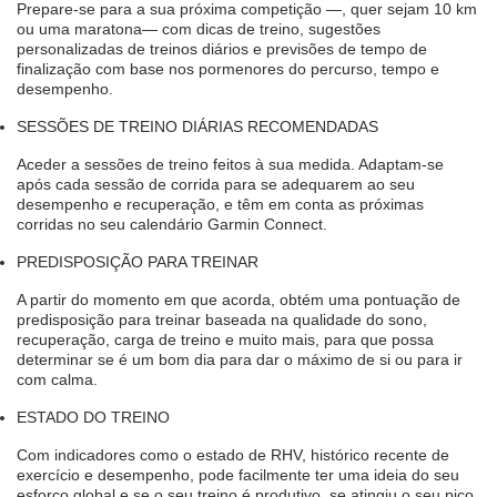
Prepare-se para a sua próxima competição —, quer sejam 10 km
ou uma maratona— com dicas de treino, sugestões
personalizadas de treinos diários e previsões de tempo de
finalização com base nos pormenores do percurso, tempo e
desempenho.
SESSÕES DE TREINO DIÁRIAS RECOMENDADAS
Aceder a sessões de treino feitos à sua medida. Adaptam-se
após cada sessão de corrida para se adequarem ao seu
desempenho e recuperação, e têm em conta as próximas
corridas no seu calendário Garmin Connect.
PREDISPOSIÇÃO PARA TREINAR
A partir do momento em que acorda, obtém uma pontuação de
predisposição para treinar baseada na qualidade do sono,
recuperação, carga de treino e muito mais, para que possa
determinar se é um bom dia para dar o máximo de si ou para ir
com calma.
ESTADO DO TREINO
Com indicadores como o estado de RHV, histórico recente de
exercício e desempenho, pode facilmente ter uma ideia do seu
esforço global e se o seu treino é produtivo, se atingiu o seu pico