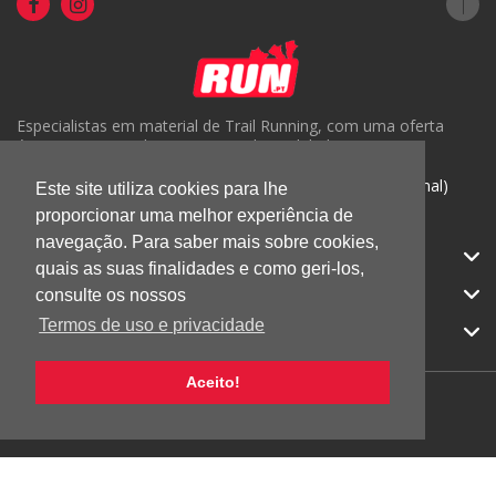
Especialistas em material de Trail Running, com uma oferta
única em Portugal e um serviço de qualidade.
( +351) 918816191 (Chamada para rede móvel nacional)
Este site utiliza cookies para lhe
proporcionar uma melhor experiência de
geral@run.pt
navegação. Para saber mais sobre cookies,
RUN.PT
quais as suas finalidades e como geri-los,
CATEGORIAS
consulte os nossos
Termos de uso e privacidade
APOIO AO CLIENTE
Aceito!
© 2026 RUN |
Todos os direitos reservados.