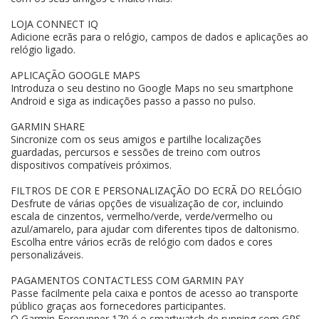
LOJA CONNECT IQ
Adicione ecrãs para o relógio, campos de dados e aplicações ao
relógio ligado.
APLICAÇÃO GOOGLE MAPS
Introduza o seu destino no Google Maps no seu smartphone
Android e siga as indicações passo a passo no pulso.
GARMIN SHARE
Sincronize com os seus amigos e partilhe localizações
guardadas, percursos e sessões de treino com outros
dispositivos compatíveis próximos.
FILTROS DE COR E PERSONALIZAÇÃO DO ECRÃ DO RELÓGIO
Desfrute de várias opções de visualização de cor, incluindo
escala de cinzentos, vermelho/verde, verde/vermelho ou
azul/amarelo, para ajudar com diferentes tipos de daltonismo.
Escolha entre vários ecrãs de relógio com dados e cores
personalizáveis.
PAGAMENTOS CONTACTLESS COM GARMIN PAY
Passe facilmente pela caixa e pontos de acesso ao transporte
público graças aos fornecedores participantes.
O Garmin Forerunner 170 é o smartwatch de running com GPS