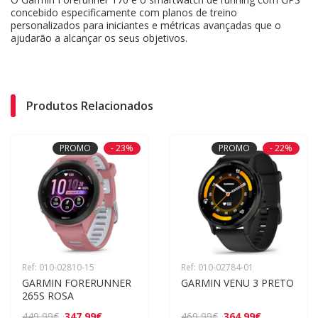
concebido especificamente com planos de treino
personalizados para iniciantes e métricas avançadas que o
ajudarão a alcançar os seus objetivos.
Produtos Relacionados
PROMO
- 23%
PROMO
- 22%
Ref: 010-02810-15
Ref: 010-02784-01
GARMIN FORERUNNER 
GARMIN VENU 3 PRETO
265S ROSA
347,99€
364,99€
449,99€
469,99€