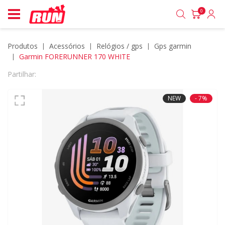
0
Produtos
acessórios
relógios / gps
gps garmin
Garmin FORERUNNER 170 WHITE
Partilhar:
NEW
- 7%