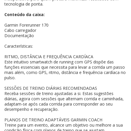
tecnologia de ponta.
Conteúdo da caixa:
Garmin Forerunner 170
Cabo carregador
Documentação
Características:
RITMO, DISTÂNCIA E FREQUÊNCIA CARDÍACA
Este intuitivo smartwatch de running com GPS dispõe das
funções essenciais que necessita para levar a corrida um passo
mais além, como GPS, ritmo, distância e frequência cardíaca no
pulso.
SESSÕES DE TREINO DIÁRIAS RECOMENDADAS
Receba sessões de treino ajustadas a si. Estas sugestões
diárias, agora com sessões que alternam corrida e caminhada,
adaptam-se após cada corrida para corresponder ao seu
desempenho e recuperação.
PLANOS DE TREINO ADAPTÁVEIS GARMIN COACH
Treine para um evento, alcance um objetivo ou melhore a sua
condição física com planos de treino que se ajustam