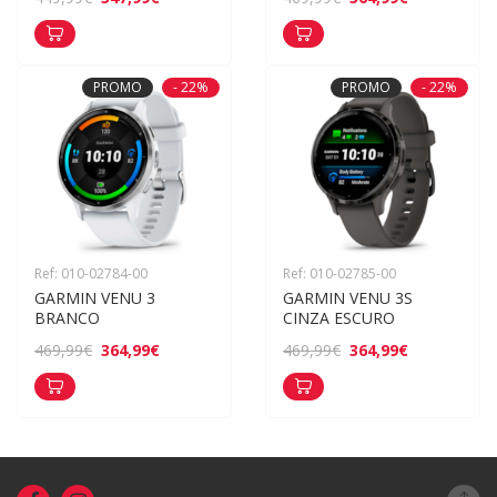
PROMO
- 22%
PROMO
- 22%
Ref: 010-02784-00
Ref: 010-02785-00
GARMIN VENU 3 
GARMIN VENU 3S 
BRANCO
CINZA ESCURO
364,99€
364,99€
469,99€
469,99€