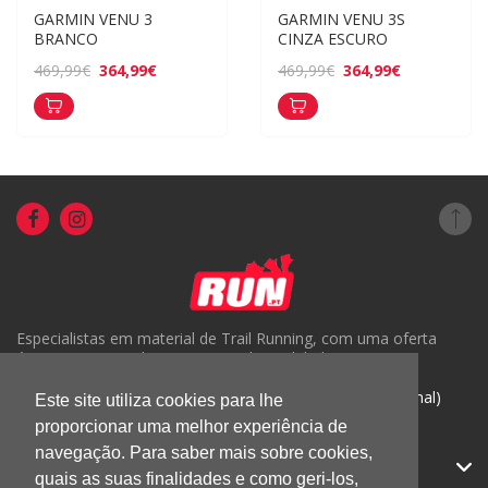
GARMIN VENU 3 
GARMIN VENU 3S 
BRANCO
CINZA ESCURO
364,99€
364,99€
469,99€
469,99€
Especialistas em material de Trail Running, com uma oferta
única em Portugal e um serviço de qualidade.
( +351) 918816191 (Chamada para rede móvel nacional)
Este site utiliza cookies para lhe
proporcionar uma melhor experiência de
geral@run.pt
navegação. Para saber mais sobre cookies,
RUN.PT
quais as suas finalidades e como geri-los,