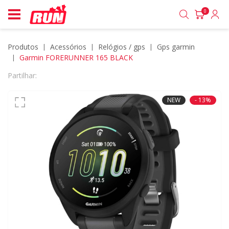
0
Produtos
acessórios
relógios / gps
gps garmin
Garmin FORERUNNER 165 BLACK
Partilhar:
NEW
- 13%