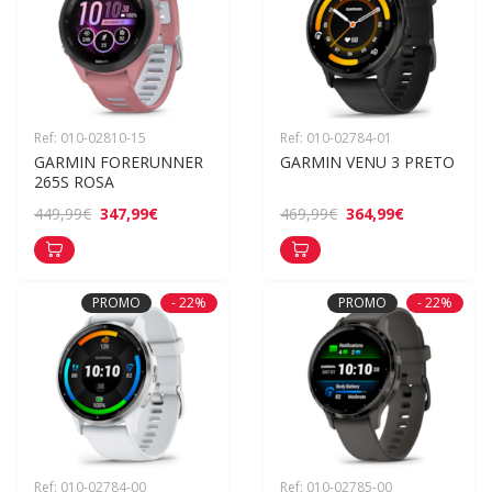
Ref: 010-02810-15
Ref: 010-02784-01
GARMIN FORERUNNER 
GARMIN VENU 3 PRETO
265S ROSA
347,99€
364,99€
449,99€
469,99€
PROMO
- 22%
PROMO
- 22%
Ref: 010-02784-00
Ref: 010-02785-00