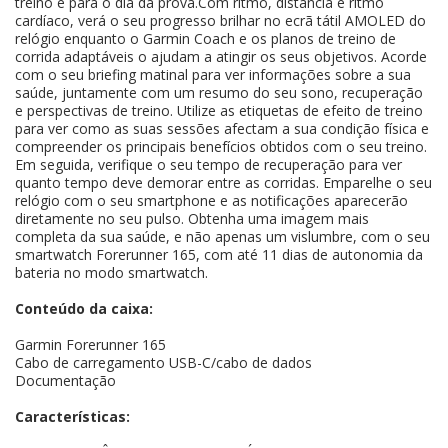
treino e para o dia da prova.Com ritmo, distância e ritmo
cardíaco, verá o seu progresso brilhar no ecrã tátil AMOLED do
relógio enquanto o Garmin Coach e os planos de treino de
corrida adaptáveis o ajudam a atingir os seus objetivos. Acorde
com o seu briefing matinal para ver informações sobre a sua
saúde, juntamente com um resumo do seu sono, recuperação
e perspectivas de treino. Utilize as etiquetas de efeito de treino
para ver como as suas sessões afectam a sua condição física e
compreender os principais benefícios obtidos com o seu treino.
Em seguida, verifique o seu tempo de recuperação para ver
quanto tempo deve demorar entre as corridas. Emparelhe o seu
relógio com o seu smartphone e as notificações aparecerão
diretamente no seu pulso. Obtenha uma imagem mais
completa da sua saúde, e não apenas um vislumbre, com o seu
smartwatch Forerunner 165, com até 11 dias de autonomia da
bateria no modo smartwatch.
Conteúdo da caixa:
Garmin Forerunner 165
Cabo de carregamento USB-C/cabo de dados
Documentação
Características: