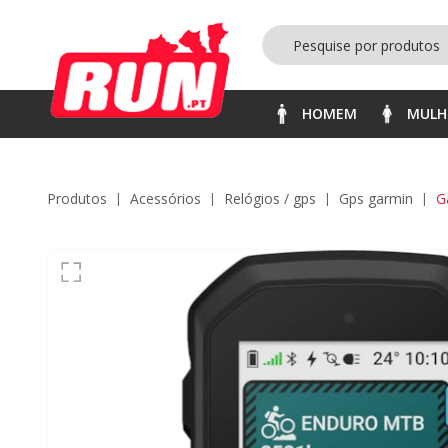
HOMEM
MULH
Produtos
acessórios
relógios / gps
gps garmin
G