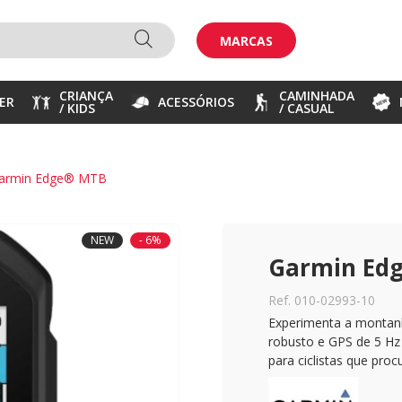
MARCAS
CRIANÇA
CAMINHADA
ER
ACESSÓRIOS
/ KIDS
/ CASUAL
armin Edge® MTB
NEW
- 6%
Garmin Ed
Ref. 010-02993-10
Experimenta a montan
robusto e GPS de 5 Hz
para ciclistas que pr