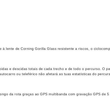
e à lente de Corning Gorilla Glass resistente a riscos, o cicloc
bidas e descidas totais de cada trecho e de todo o percurso. O p
ocarro ou teleférico não afetará as tuas estatísticas do percur
longo da rota graças ao GPS multibanda com gravação GPS de 5 H