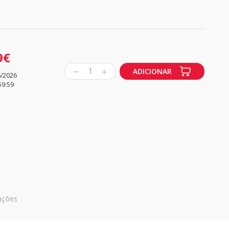
9€
1
ADICIONAR
6/2026
59:59
ações