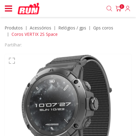
0
Produtos
acessórios
relógios / gps
gps coros
Coros VERTIX 2S Space
Partilhar: