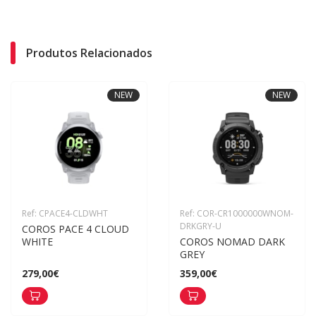
Produtos Relacionados
NEW
NEW
Ref: CPACE4-CLDWHT
Ref: COR-CR1000000WNOM-
DRKGRY-U
COROS PACE 4 CLOUD 
WHITE
COROS NOMAD DARK 
GREY
279,00€
359,00€