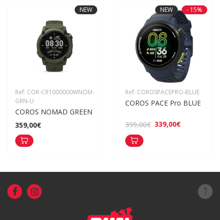
NEW
NEW
- 15%
Ref: COR-CR1000000WNOM-
Ref: COROSPACEPRO-BLUE
GRN-U
COROS PACE Pro BLUE
COROS NOMAD GREEN
339,00€
399,00€
359,00€