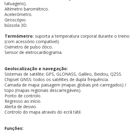
tatuagens).
Altímetro barométrico.
Acelerómetro.
Giroscópio.
bússola 3D.
Termómetro:
suporta a temperatura corporal durante o treino
(com acessório compatível).
Oxímetro de pulso ótico.
Sensor de eletrocardiograma.
Geolocalização e navegação:
Sistemas de satélite: GPS, GLONASS, Galileo, Beidou, QZSS.
Chipset GNSS: todos os satélites de dupla frequência.
Camada de mapa: paisagem (mapas globais pré-carregados) /
topo (mapas regionais descarregáveis).
Ponto de controlo.
Regresso ao início.
Alerta de desvio.
Controlo do mapa através do ecrã tátil.
Funções: