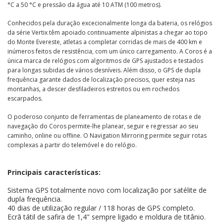
°C a 50 °C e pressão da água até 10 ATM (100 metros).
Conhecidos pela duração excecionalmente longa da bateria, os relógios
da série Vertix têm apoiado continuamente alpinistas a chegar ao topo
do Monte Evereste, atletas a completar corridas de mais de 400 km e
inúmeros feitos de resistência, com um único carregamento. A Coros é a
única marca de relógios com algoritmos de GPS ajustados e testados
para longas subidas de vários desníveis. Além disso, o GPS de dupla
frequência garante dados de localização precisos, quer esteja nas
montanhas, a descer desfiladeiros estreitos ou em rochedos
escarpados.
O poderoso conjunto de ferramentas de planeamento de rotas e de
navegação do Coros permite-lhe planear, seguir e regressar ao seu
caminho, online ou offline. O Navigation Mirroring permite seguir rotas
complexas a partir do telemóvel e do relógio.
Principais características:
Sistema GPS totalmente novo com localização por satélite de
dupla frequência.
40 dias de utilização regular / 118 horas de GPS completo.
Ecrã tátil de safira de 1,4" sempre ligado e moldura de titânio.