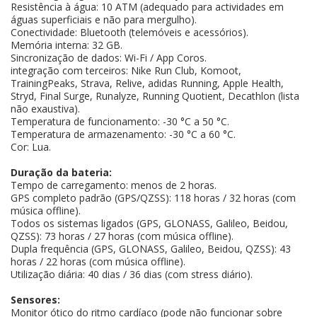
Resistência à água: 10 ATM (adequado para actividades em
águas superficiais e não para mergulho).
Conectividade: Bluetooth (telemóveis e acessórios).
Memória interna: 32 GB.
Sincronização de dados: Wi-Fi / App Coros.
integração com terceiros: Nike Run Club, Komoot,
TrainingPeaks, Strava, Relive, adidas Running, Apple Health,
Stryd, Final Surge, Runalyze, Running Quotient, Decathlon (lista
não exaustiva).
Temperatura de funcionamento: -30 °C a 50 °C.
Temperatura de armazenamento: -30 °C a 60 °C.
Cor: Lua.
Duração da bateria:
Tempo de carregamento: menos de 2 horas.
GPS completo padrão (GPS/QZSS): 118 horas / 32 horas (com
música offline).
Todos os sistemas ligados (GPS, GLONASS, Galileo, Beidou,
QZSS): 73 horas / 27 horas (com música offline).
Dupla frequência (GPS, GLONASS, Galileo, Beidou, QZSS): 43
horas / 22 horas (com música offline).
Utilização diária: 40 dias / 36 dias (com stress diário).
Sensores:
Monitor ótico do ritmo cardíaco (pode não funcionar sobre