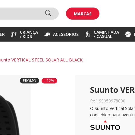
MARCAS
CRIANÇA
CAMINHADA
ER
ACESSÓRIOS
/ KIDS
/ CASUAL
uunto VERTICAL STEEL SOLAR ALL BLACK
PROMO
- 12%
Suunto VER
Ref. SS050978000
O Suunto Vertical Sol
concebido para aventura