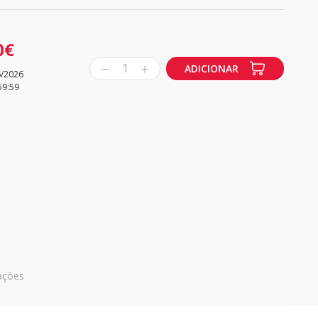
0€
1
ADICIONAR
6/2026
59:59
ações