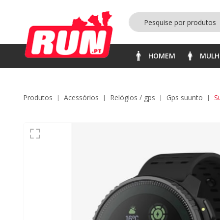
HOMEM
MULH
Produtos
acessórios
relógios / gps
gps suunto
S