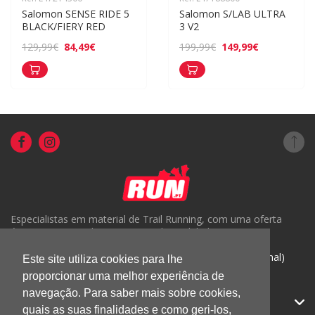
Salomon SENSE RIDE 5 
Salomon S/LAB ULTRA 
BLACK/FIERY RED
3 V2
84,49€
149,99€
129,99€
199,99€
Especialistas em material de Trail Running, com uma oferta
única em Portugal e um serviço de qualidade.
( +351) 918816191 (Chamada para rede móvel nacional)
Este site utiliza cookies para lhe
proporcionar uma melhor experiência de
geral@run.pt
navegação. Para saber mais sobre cookies,
RUN.PT
quais as suas finalidades e como geri-los,