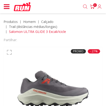
0
Produtos
homem
calçado
trail (distâncias médias/longas)
Salomon ULTRA GLIDE 3 Excali/Icicle
Partilhar:
PROMO
- 27%