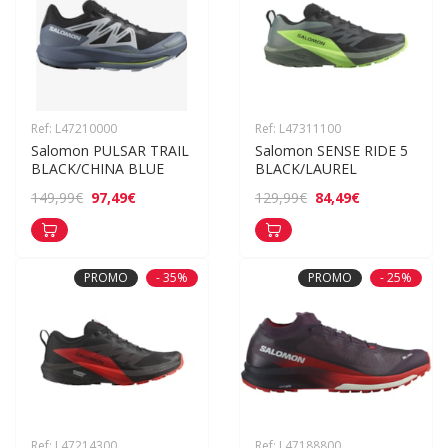
Ref: L47210000
Ref: L47311100
Salomon PULSAR TRAIL 
Salomon SENSE RIDE 5 
BLACK/CHINA BLUE
BLACK/LAUREL
97,49€
84,49€
149,99€
129,99€
PROMO
- 35%
PROMO
- 25%
Ref: L47214300
Ref: L47188800