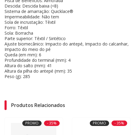
Pista de Benefícios: Almofada
Descida: Descida baixa (<8)
Sistema de amarração: Quicklace®
Impermeabilidade: Não tem
Sola de incrustação: Têxtil
Forro: Têxtil
Sola: Borracha
Parte superior: Têxtil / Sintético
Ajuste biomecânico: Impacto do antepé, Impacto do calcanhar,
Impacto do meio do pé
Queda (em mm): 6
Profundidade do terminal (mm): 4
Altura do salto (mm): 41
Altura da pilha do antepé (mm): 35
Peso (g): 285
Produtos Relacionados
PROMO
- 35%
PROMO
- 35%