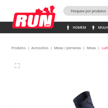
HOMEM
MULH
Produtos
acessórios
meias / perneiras
meias
Lur