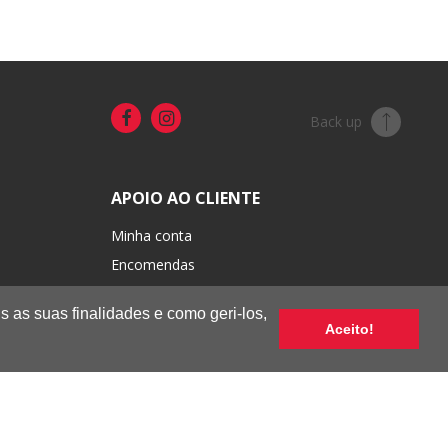
Back up
APOIO AO CLIENTE
Minha conta
Encomendas
Portes e pagamentos
s as suas finalidades e como geri-los,
Trocas e devoluções
Aceito!
Condições de venda
Termos de uso e privacidade
Livro de Reclamações