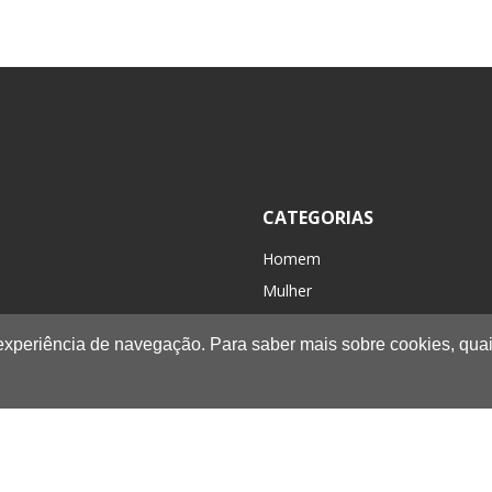
CATEGORIAS
Homem
Mulher
Criança / Kids
 experiência de navegação. Para saber mais sobre cookies, quai
Acessórios
Caminhada/Casual
Novidades
Promoções