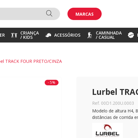
MARCAS
CRIANÇA
CAMINHADA
ER
ACESSÓRIOS
/ KIDS
/ CASUAL
bel TRACK FOUR PRETO/CINZA
- 5%
Lurbel TR
Ref. 00D1.200U.0003
Modelo de altura H4, 
distâncias de corrida 