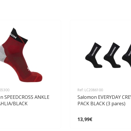
165300
Ref: LC2086100
on SPEEDCROSS ANKLE
Salomon EVERYDAY CRE
AHLIA/BLACK
PACK BLACK (3 pares)
13,99€