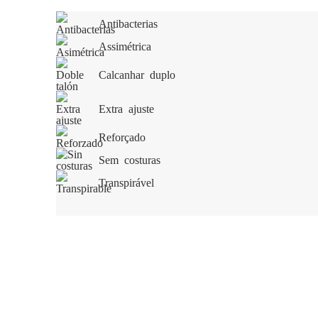
Antibacterias
Assimétrica
Calcanhar duplo
Extra ajuste
Reforçado
Sem costuras
Transpirável