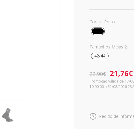
Cores:
Preto
Tamanhos Meias 2:
42-44
21,76€
22,90€
Promoção válida de 17/0
10:00:00 a 31/08/2026 23:
Pedido de inform