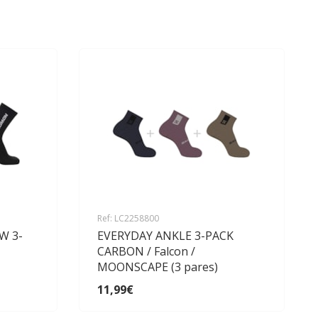
Ref: LC2258800
W 3-
EVERYDAY ANKLE 3-PACK
CARBON / Falcon /
MOONSCAPE (3 pares)
11,99€