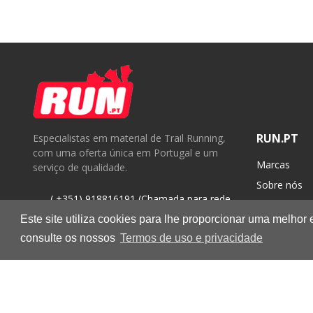
RUN.PT
Especialistas em material de Trail Running,
com uma oferta única em Portugal e um
Marcas
serviço de qualidade.
Sobre nós
( +351) 918816191 (Chamada para rede
Contactos
móvel nacional)
Este site utiliza cookies para lhe proporcionar uma melhor
geral@run.pt
consulte os nossos
Termos de uso e privacidade