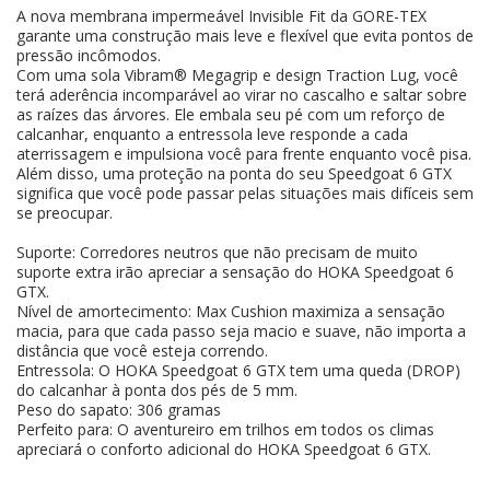
A nova membrana impermeável Invisible Fit da GORE-TEX
garante uma construção mais leve e flexível que evita pontos de
pressão incômodos.
Com uma sola Vibram® Megagrip e design Traction Lug, você
terá aderência incomparável ao virar no cascalho e saltar sobre
as raízes das árvores. Ele embala seu pé com um reforço de
calcanhar, enquanto a entressola leve responde a cada
aterrissagem e impulsiona você para frente enquanto você pisa.
Além disso, uma proteção na ponta do seu Speedgoat 6 GTX
significa que você pode passar pelas situações mais difíceis sem
se preocupar.
Suporte: Corredores neutros que não precisam de muito
suporte extra irão apreciar a sensação do HOKA Speedgoat 6
GTX.
Nível de amortecimento: Max Cushion maximiza a sensação
macia, para que cada passo seja macio e suave, não importa a
distância que você esteja correndo.
Entressola: O HOKA Speedgoat 6 GTX tem uma queda (DROP)
do calcanhar à ponta dos pés de 5 mm.
Peso do sapato: 306 gramas
Perfeito para: O aventureiro em trilhos em todos os climas
apreciará o conforto adicional do HOKA Speedgoat 6 GTX.