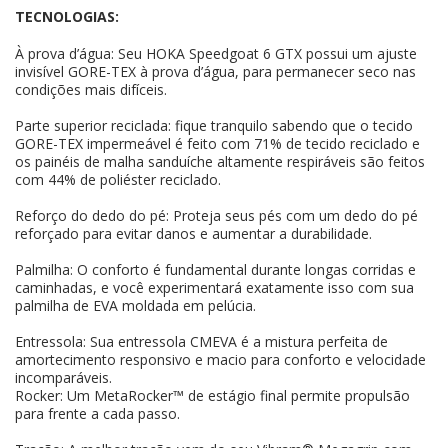
TECNOLOGIAS:
À prova d’água: Seu HOKA Speedgoat 6 GTX possui um ajuste
invisível GORE-TEX à prova d’água, para permanecer seco nas
condições mais difíceis.
Parte superior reciclada: fique tranquilo sabendo que o tecido
GORE-TEX impermeável é feito com 71% de tecido reciclado e
os painéis de malha sanduíche altamente respiráveis ​​são feitos
com 44% de poliéster reciclado.
Reforço do dedo do pé: Proteja seus pés com um dedo do pé
reforçado para evitar danos e aumentar a durabilidade.
Palmilha: O conforto é fundamental durante longas corridas e
caminhadas, e você experimentará exatamente isso com sua
palmilha de EVA moldada em pelúcia.
Entressola: Sua entressola CMEVA é a mistura perfeita de
amortecimento responsivo e macio para conforto e velocidade
incomparáveis.
Rocker: Um MetaRocker™ de estágio final permite propulsão
para frente a cada passo.