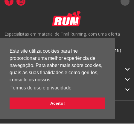
Especialistas em material de Trail Running, com uma oferta
única em Portugal e um serviço de qualidade.
( +351) 918816191 (Chamada para rede móvel nacional)
Este site utiliza cookies para lhe
proporcionar uma melhor experiência de
geral@run.pt
navegação. Para saber mais sobre cookies,
RUN.PT
quais as suas finalidades e como geri-los,
CATEGORIAS
consulte os nossos
Termos de uso e privacidade
APOIO AO CLIENTE
Aceito!
© 2026 RUN |
Todos os direitos reservados.