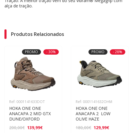
Tração: A melhor tração vem do seu Vibram® Megagrip com
alça de tração.
Produtos Relacionados
PROMO
- 30%
PROMO
- 28%
Ref: 0001141633DOT
Ref: 0001141632OHM
HOKA ONE ONE 
HOKA ONE ONE 
ANACAPA 2 MID GTX 
ANACAPA 2  LOW 
DUNE/OXFORD
OLIVE HAZE
139,99€
129,99€
200,00€
180,00€