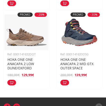
PROMO
- 28%
PROMO
- 30%
Ref: 0001141632DOT
Ref: 0001141633OSG
HOKA ONE ONE 
HOKA ONE ONE 
ANACAPA 2 LOW 
ANACAPA 2 MID GTX 
DUNE/OXFORD
OUTER SPACE
129,99€
139,99€
180,00€
200,00€