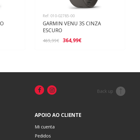
Ref: 010-02785-00
CO
GARMIN VENU 3S CINZA
ESCURO
364,99€
469,99€
Back up
APOIO AO CLIENTE
Mi cuenta
Pedidos