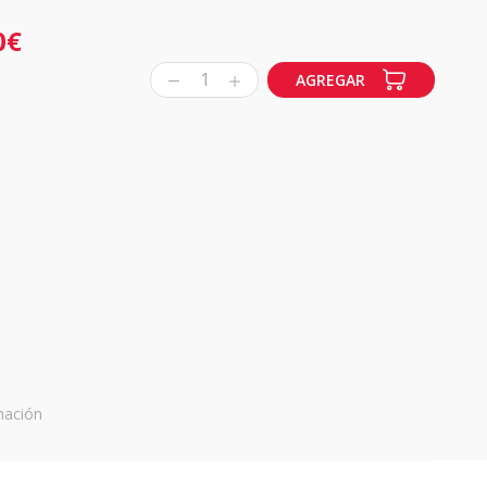
0€
1
AGREGAR
mación