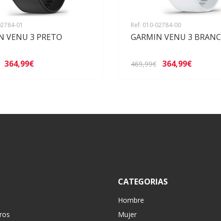
02784-01
Ref: 010-02784-00
N VENU 3 PRETO
GARMIN VENU 3 BRAN
364,99€
364,99€
469,99€
CATEGORIAS
Hombre
ros
Mujer