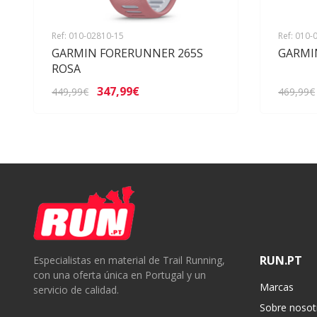
Ref: 010-02810-15
Ref: 010-
GARMIN FORERUNNER 265S
GARMI
ROSA
347,99€
449,99€
469,99€
RUN.PT
Especialistas en material de Trail Running,
con una oferta única en Portugal y un
Marcas
servicio de calidad.
Sobre nosot