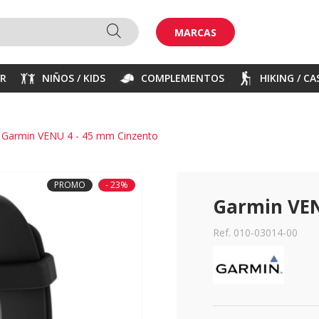
MARCAS
ER
NIÑOS / KIDS
COMPLEMENTOS
HIKING / C
Garmin VENU 4 - 45 mm Cinzento
PROMO
- 23%
Garmin VEN
Ref. 010-03014-00