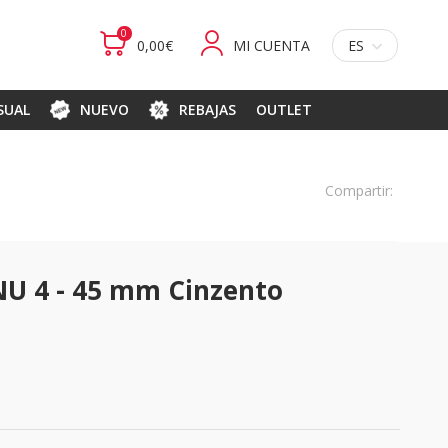
0
0,00€
MI CUENTA
ES
ASUAL
NUEVO
REBAJAS
OUTLET
Compartir:
U 4 - 45 mm Cinzento